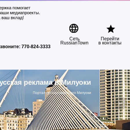
ержка помогает
наши медиапроекты.
 ваш вклад!
Сеть
Перейти
RussianTown
в контакты
звоните:
770-824-3333
усская реклама в Милуоки
Портал русскоговорящего Милуоки
▶