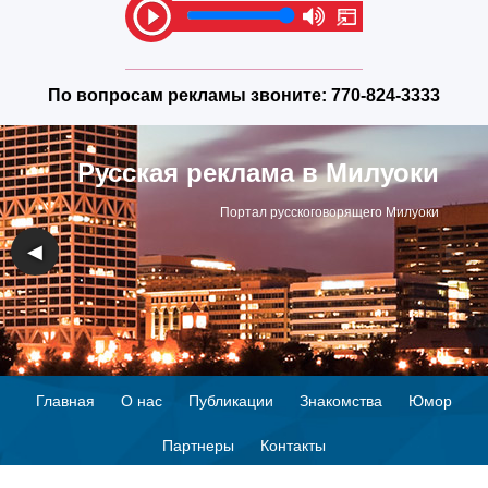
По вопросам рекламы звоните:
770-824-3333
Русская реклама в Милуоки
Портал русскоговорящего Милуоки
◀
▶
Главная
О нас
Публикации
Знакомства
Юмор
Партнеры
Контакты