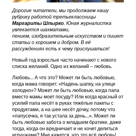
Дорогие читатели, мы продолжаем нашу
рубрику работой третьеклассницы
Маргариты Шпырко
. Юная журналистка
увлекается шахматами,
пением, изобразительным искусством и пишет
статьи о хорошем и добром. В её
рассуждениях есть к чему прислушаться!
Новый год взрослые часто начинают с нового
списка желаний. Одно из желаний – любовь.
Любовь... А что это? Может ли быть любовью,
когда мама говорит: «Надень шапку, на улице
холодно»? Может ли быть любовью, когда папа
вместо мамы моет посуду? Или когда красный от
усилий папа несёт в руках тяжёлые пакеты с
продуктами, а на шее несёт дочку, потому что
«папусечка, я так устала за день...». Может ли
быть любовью забота о младшем братике, даже
тогда, когда он вредничает и не хочет делиться
игрушками? Мне кажется, что это всё любовь!