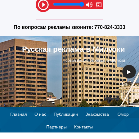
По вопросам рекламы звоните:
770-824-3333
Русская реклама в Милуоки
Портал русскоговорящего Милуоки
◀
▶
Главная
О нас
Публикации
Знакомства
Юмор
Партнеры
Контакты