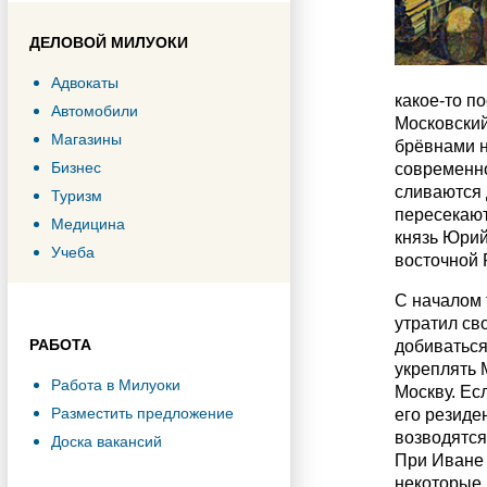
ДЕЛОВОЙ МИЛУОКИ
Адвокаты
какое-то п
Автомобили
Московский
Магазины
брёвнами н
Бизнес
современно
сливаются 
Туризм
пересекают
Медицина
князь Юрий
Учеба
восточной 
С началом 
утратил св
РАБОТА
добиваться
укреплять 
Работа в Милуоки
Москву. Ес
Разместить предложение
его резиде
возводятся
Доска вакансий
При Иване 
некоторые 