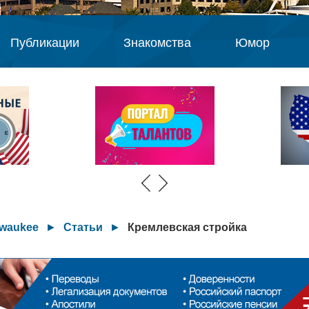
Публикации
Знакомства
Юмор
lwaukee
►
Статьи
►
Кремлевская стройка