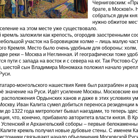
Черниговским: «При
брате, в Москов!». 
собраться двум кня
нужно обжитое мест
оселение на этом месте уже существовало.
 кремль заложили как крепость, огородив заостренными с
ебольшой участок на Боровицком холме – лишь малую час
го Кремля. Место было очень удобным для обороны: холм, 
две реки – Москва и Неглинная. И географически тоже удоб
ся пути с запада на восток и с севера на юг. Так Ростово-С
, шестой сын Владимира Мономаха положил начало укрепл
Руси.
татаро-монгольского нашествия Киев был разграблен и раз
оё значение на Руси. Идёт усиление Москвы. Московские кн
 расположения Ордынских ханов и даже в этих условиях у
Москву. Иван Калита сумел добиться переноса резиденции 
ли до 1322 года митрополит бывал наездами, то теперь зде
нция, что, конечно, прибавило авторитета власти князя. В К
 Успенский и Архангельский соборы – первые белокаменн
Калите кремль получил новые дубовые стены. С именем К
источники связывают начало объединения Московской Руси