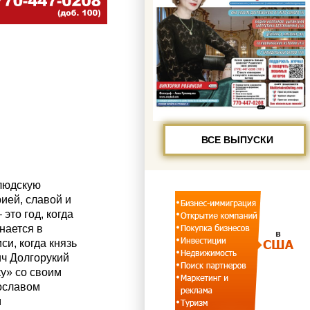
ВСЕ ВЫПУСКИ
людскую
ией, славой и
 это год, когда
нается в
си, когда князь
ч Долгорукий
у» со своим
ославом
м