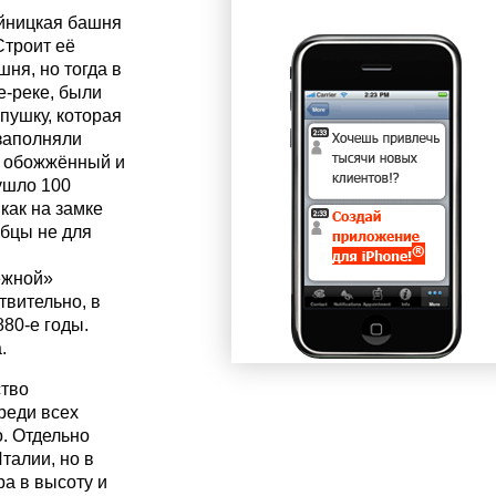
айницкая башня
Строит её
ня, но тогда в
е-реке, были
пушку, которая
заполняли
о обожжённый и
ушло 100
как на замке
убцы не для
ежной»
твительно, в
880-е годы.
.
ство
реди всех
. Отдельно
талии, но в
ра в высоту и