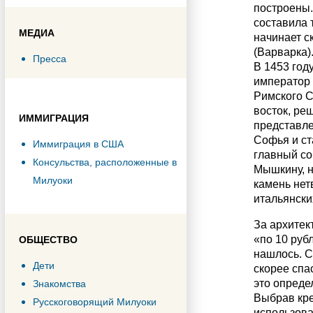
построены.
составила 
МЕДИА
начинает с
(Варварка)
Пресса
В 1453 год
император 
Римского С
восток, ре
ИММИГРАЦИЯ
представле
Софья и ст
Иммиграция в США
главный со
Консульства, расположенные в
Мышкину, н
Милуоки
камень нет
итальянски
За архитек
«по 10 руб
ОБЩЕСТВО
нашлось. С
Дети
скорее спа
это опреде
Знакомства
Выбрав кре
Русскоговорящий Милуоки
использова