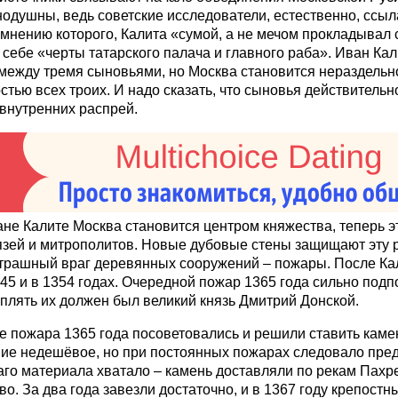
нодушны, ведь советские исследователи, естественно, ссыл
 мнению которого, Калита «сумой, а не мечом прокладывал 
 себе «черты татарского палача и главного раба». Иван Кал
между тремя сыновьями, но Москва становится нераздельн
стью всех троих. И надо сказать, что сыновья действительн
 внутренних распрей.
ане Калите Москва становится центром княжества, теперь э
язей и митрополитов. Новые дубовые стены защищают эту 
трашный враг деревянных сооружений – пожары. После Ка
345 и в 1354 годах. Очередной пожар 1365 года сильно подп
плять их должен был великий князь Дмитрий Донской.
е пожара 1365 года посоветовались и решили ставить каме
ие недешёвое, но при постоянных пожарах следовало пре
аго материала хватало – камень доставляли по рекам Пахре
во. За два года завезли достаточно, и в 1367 году крепост