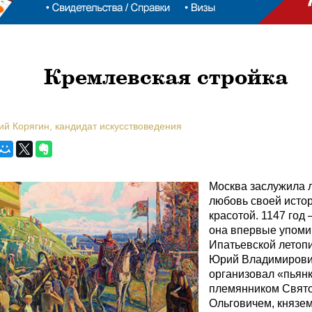
Кремлевская стройка
ий Корягин, кандидат искусствоведения
Москва заслужила 
любовь своей истор
красотой. 1147 год –
она впервые упоми
Ипатьевской летопи
Юрий Владимирови
организовал «пьянк
племянником Свят
Ольговичем, князе