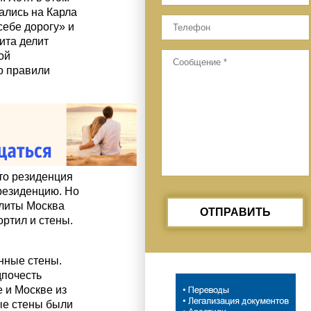
ались на Карла
себе дорогу» и
ита делит
ой
о правили
то резиденция
резиденцию. Но
литы Москва
ОТПРАВИТЬ
ортил и стены.
нные стены.
дпочесть
 и Москве из
ные стены были