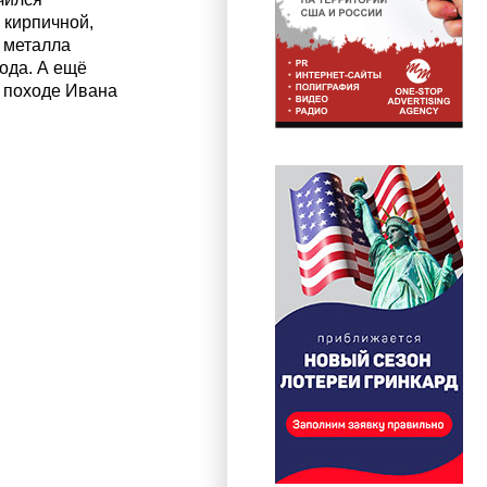
 кирпичной,
 металла
ода. А ещё
 походе Ивана