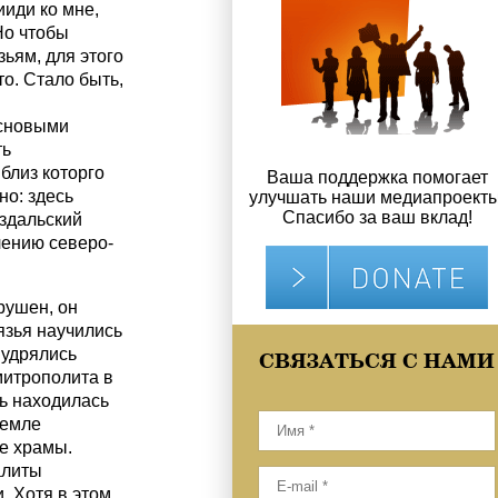
иди ко мне,
Но чтобы
зьям, для этого
о. Стало быть,
основыми
ть
близ которго
Ваша поддержка помогает
но: здесь
улучшать наши медиапроекты
Спасибо за ваш вклад!
уздальский
ению северо-
рушен, он
язья научились
мудрялись
СВЯЗАТЬСЯ С НАМИ
митрополита в
сь находилась
ремле
ые храмы.
алиты
. Хотя в этом