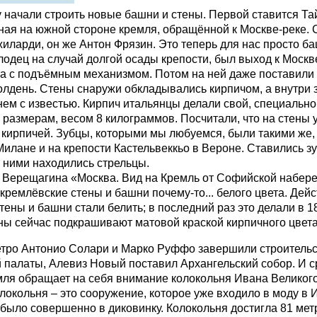
у начали строить новые башни и стены. Первой ставится Т
ная на южной стороне кремля, обращённой к Москве-реке. 
иларди, он же Антон Фрязин. Это теперь для нас просто баш
лодец на случай долгой осады крепости, был выход к Москв
а с подъёмным механизмом. Потом на ней даже поставили 
олдень. Стены снаружи обкладывались кирпичом, а внутри 
ем с известью. Кирпич итальянцы делали свой, специальн
 размерам, весом 8 килограммов. Посчитали, что на стены 
кирпичей. Зубцы, которыми мы любуемся, были такими же, 
илане и на крепости Кастельвеккьо в Вероне. Ставились з
а ними находились стрельцы.
 Верещагина «Москва. Вид на Кремль от Софийской набер
кремлёвские стены и башни почему-то... белого цвета. Дейс
тены и башни стали белить; в последний раз это делали в 1
ены сейчас подкрашивают матовой краской кирпичного цвета
тро Антонио Солари и Марко Руффо завершили строитель
 палаты, Алевиз Новый поставил Архангельский собор. И с
мля обращает на себя внимание колокольня Ивана Великого
локольня – это сооружение, которое уже входило в моду в И
 было совершенно в диковинку. Колокольня достигла 81 мет