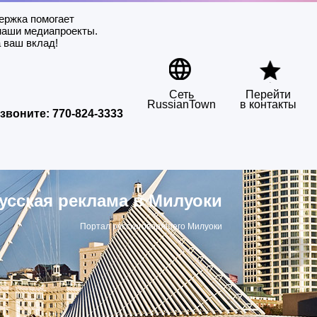
ержка помогает
наши медиапроекты.
 ваш вклад!
Сеть
Перейти
RussianTown
в контакты
звоните:
770-824-3333
усская реклама в Милуоки
Портал русскоговорящего Милуоки
▶