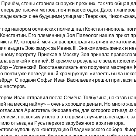
 Причём, стены ставили снаружи прежних, так что общая дл
теперь де тысячи метров, почти как сегодня. Даже планиро
кладываться с её будущими улицами: Тверская, Никольская
.
у под напором османских полчищ пал Константинополь, пог
Константин. Его племянница Зоя Палеолог нашла приют п
икста IV, который, мечтая распространить влияние католич
шил выдать Зою замуж за Ивана III. Знакомились жених и не
нному портрету. Приехав в Москву, Зоя приняла правосла
ала великой княгиней. В кремле в результате землетрясени
бор – Успенский. Восстанавливать его поручили мастерам 
о почти уже возведённый храм рухнул: «известь была некле
вёрд». С подачи Софьи Иван Васильевич решил пригласить
х мастеров.
тором Иван отправил посла Семёна Толбузина, наказав на
лей на месяц найму» – очень хорошие деньги. Но много же
огласился Аристотель Фиораванти, для которого отъезд из
сением, поскольку у него в это время случились нелады с з
лило отъезд на Русь первого зарубежного архитектора.
стово-купольную конструкцию Владимирского собора, Фио
л новые технологии, благодаря чему интерьер собора полу