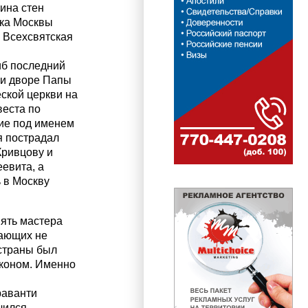
ина стен
вка Москвы
, Всехсвятская
иб последний
ри дворе Папы
еской церкви на
веста по
вие под именем
я пострадал
Кривцову и
евита, а
 в Москву
нять мастера
лающих не
 страны был
аконом. Именно
раванти
чился