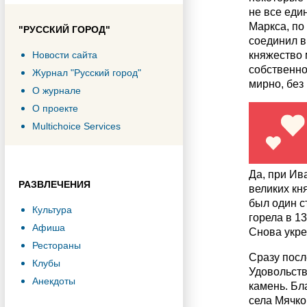
не все еди
Маркса, по
"РУССКИЙ ГОРОД"
соединил в
Новости сайта
княжество 
собственно
Журнал "Русский город"
мирно, без
О журнале
О проекте
Multichoice Services
Да, при Ив
РАЗВЛЕЧЕНИЯ
великих кн
был один с
Культура
горела в 1
Афиша
Снова укре
Рестораны
Сразу посл
Клубы
Удовольств
Анекдоты
камень. Бл
села Мячко