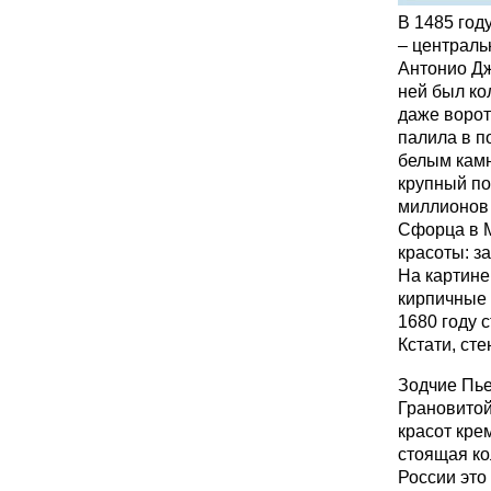
В 1485 год
– централь
Антонио Дж
ней был ко
даже ворот
палила в п
белым камн
крупный по
миллионов 
Сфорца в М
красоты: з
На картине
кирпичные 
1680 году с
Кстати, ст
Зодчие Пье
Грановитой
красот кре
стоящая ко
России это