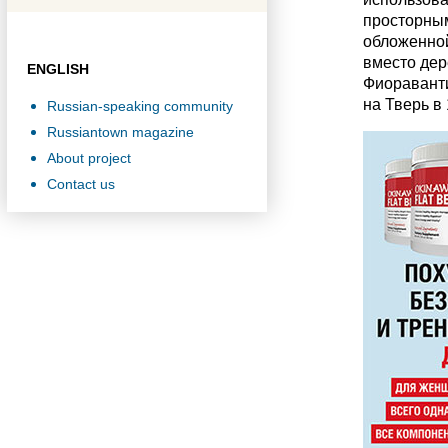
просторным
обложенной
вместо дер
ENGLISH
Фиораванти
на Тверь в 
Russian-speaking community
Russiantown magazine
About project
Contact us