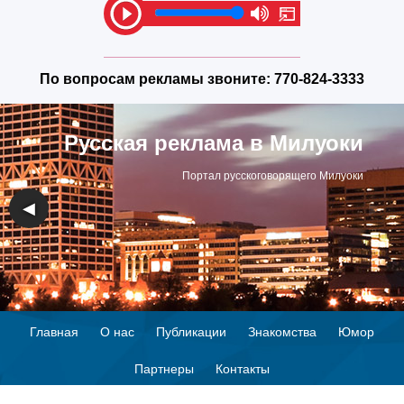
По вопросам рекламы звоните:
770-824-3333
Русская реклама в Милуоки
Портал русскоговорящего Милуоки
◀
▶
Главная
О нас
Публикации
Знакомства
Юмор
Партнеры
Контакты