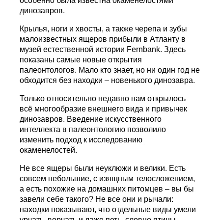
особенно была известна окаменелостями
динозавров.
Крылья, ноги и хвосты, а также черепа и зубы
малоизвестных ящеров прибыли в Атланту в
музей естественной истории Fernbank. Здесь
показаны самые новые открытия
палеонтологов. Мало кто знает, но ни один год не
обходится без находки – новенького динозавра.
Только относительно недавно нам открылось
всё многообразие внешнего вида и привычек
динозавров. Введение искусственного
интеллекта в палеонтологию позволило
изменить подход к исследованию
окаменелостей.
Не все ящеры были неуклюжи и велики. Есть
совсем небольшие, с изящным телосложением,
а есть похожие на домашних питомцев – вы бы
завели себе такого? Не все они и рычали:
находки показывают, что отдельные виды умели
урчать, ворчать и даже петь, словно птицы.